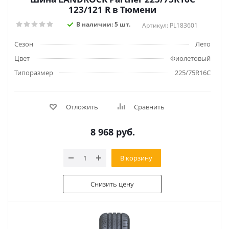
123/121 R в Тюмени
В наличии: 5 шт.
Артикул: PL183601
Сезон
Лето
Цвет
Фиолетовый
Типоразмер
225/75R16C
Отложить
Сравнить
8 968
руб.
В корзину
Снизить цену