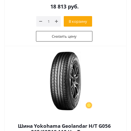
18 813
руб.
В корзину
Снизить цену
Шина Yokohama Geolandar H/T G056