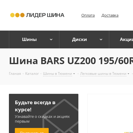
Оплата
Доставка
Шины
Диски
Акци
Шина BARS UZ200 195/60R
Гланая
-
Каталог
-
Шины в Тюмени
-
Легковые шины в Тюмени
-
Будьте всегда в
курсе!
Узнавайте о скидках и акциях
первым