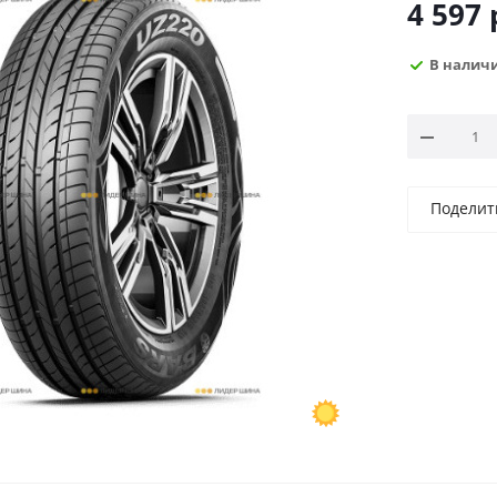
4 597
В налич
Поделит