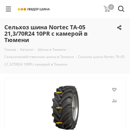
0
Сельхоз шина Nortec TA-05
21,3/70R24 10PR с камерой в
Тюмени
Гланая
-
Каталог
-
Шины в Тюмени
-
Сельскохозяйственные шины в Тюмени
-
Сельхоз шина Nortec TA-05
21,3/70R24 10PR с камерой в Тюмени