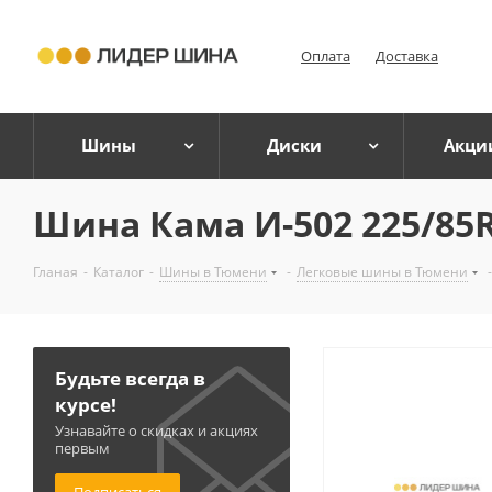
Оплата
Доставка
Шины
Диски
Акци
Шина Кама И-502 225/85R
Гланая
-
Каталог
-
Шины в Тюмени
-
Легковые шины в Тюмени
-
Будьте всегда в
курсе!
Узнавайте о скидках и акциях
первым