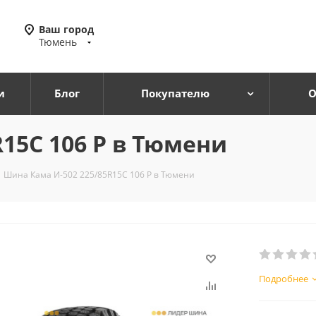
Ваш город
Тюмень
и
Блог
Покупателю
О
15C 106 P в Тюмени
Шина Кама И-502 225/85R15C 106 P в Тюмени
Подробнее