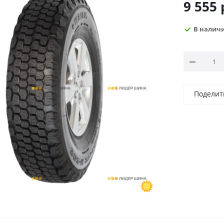
9 555
В налич
Поделит