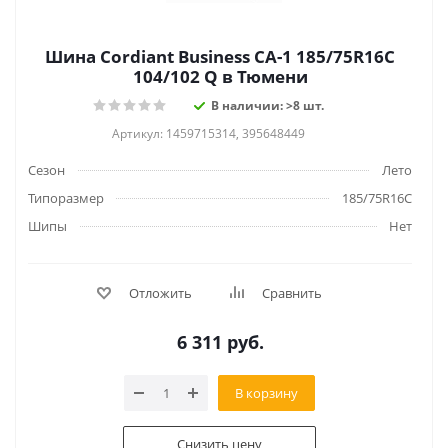
Шина Cordiant Business CA-1 185/75R16C
104/102 Q в Тюмени
В наличии: >8 шт.
Артикул: 1459715314, 395648449
Сезон
Лето
Типоразмер
185/75R16C
Шипы
Нет
Отложить
Сравнить
6 311
руб.
В корзину
Снизить цену