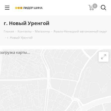
0
г. Новый Уренгой
Гланая
-
Контакты
-
Магазины
-
Ямало-Ненецкий автономный округ
-
г. Новый Уренгой
загрузка карты...