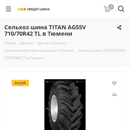
0
Сельхоз шина TITAN AG55V
710/70R42 TL в Тюмени
Гланая
-
Каталог
-
Шины в Тюмени
-
Сельскохозяйственные шины в Тюмени
-
Сельхоз шина TITAN AG55V
710/70R42 TL в Тюмени
АКЦИЯ