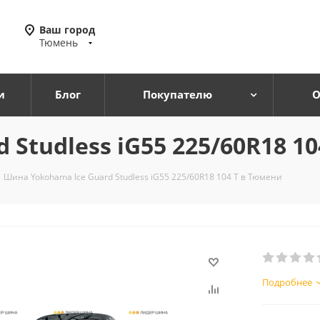
Ваш город
Тюмень
и
Блог
Покупателю
О
Studless iG55 225/60R18 1
Шина Yokohama Ice Guard Studless iG55 225/60R18 104 T в Тюмени
Подробнее