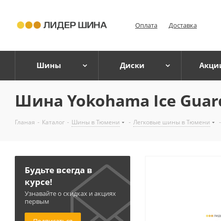
Оплата
Доставка
Шины
Диски
Акци
Шина Yokohama Ice Guard 
Гланая
-
Каталог
-
Шины в Тюмени
-
Легковые шины в Тюмени
-
Будьте всегда в
курсе!
Узнавайте о скидках и акциях
первым