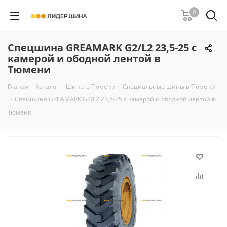
0
Спецшина GREAMARK G2/L2 23,5-25 с
камерой и ободной лентой в
Тюмени
Гланая
-
Каталог
-
Шины в Тюмени
-
Специальные шины в Тюмени
-
Спецшина GREAMARK G2/L2 23,5-25 с камерой и ободной лентой в
Тюмени