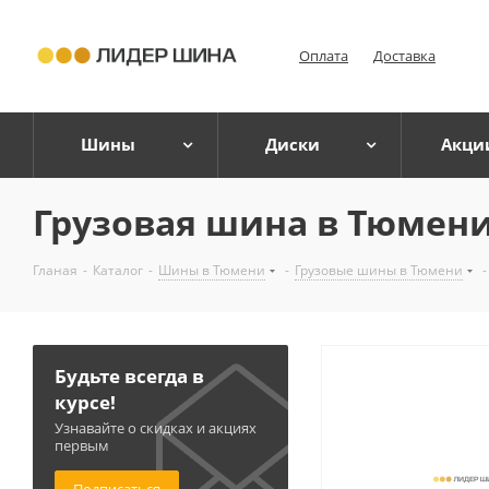
Оплата
Доставка
Шины
Диски
Акци
Грузовая шина в Тюмен
Гланая
-
Каталог
-
Шины в Тюмени
-
Грузовые шины в Тюмени
-
Будьте всегда в
курсе!
Узнавайте о скидках и акциях
первым